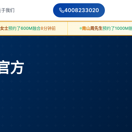
4008233020
关于我们
00M融合
8分钟前
南山
周先生
预约了1000M融合
10分钟前
带官方