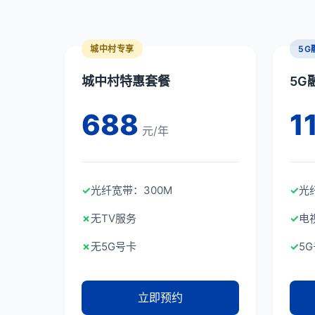
城中村专享
5G
城中村特惠套餐
5G
688
1
元/年
✓
光纤宽带：300M
✓
光
✗
无TV服务
✓
电
✗
无5G号卡
✓
5
立即预约