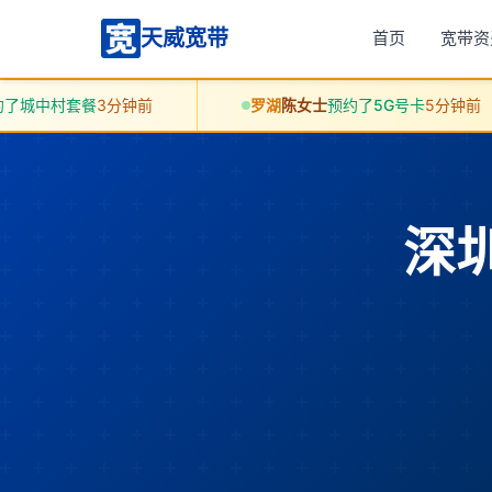
天威宽带
首页
宽带资
餐
3分钟前
罗湖
陈女士
预约了5G号卡
5分钟前
深圳