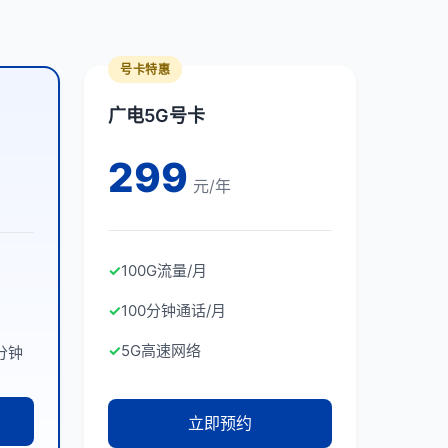
号卡特惠
广电5G号卡
299
元/年
✓
100G流量/月
✓
100分钟通话/月
✓
5G高速网络
分钟
立即预约