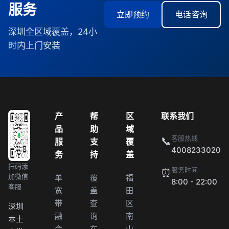
服务
立即预约
电话咨询
深圳全区域覆盖，24小
时内上门安装
产
帮
区
联系我们
品
助
域
客服热线
📞
服
支
覆
4008233020
务
持
盖
扫码添
服务时间
⏰
加微信
单
覆
福
8:00 - 22:00
客服
宽
盖
田
带
查
区
深圳
融
询
南
本土
合
在
山