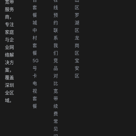
宽带
套
线
区
服务
餐
预
罗
商，
城
约
湖
专注
中
联
区
家庭
村
系
龙
与企
套
我
岗
业网
餐
们
区
络解
5G
竞
宝
决方
号
品
安
案，
卡
对
区
覆盖
电
比
深圳
视
宽
全区
套
带
域。
餐
续
费
常
见