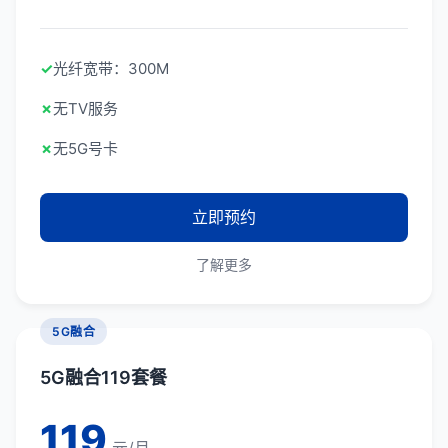
✓
光纤宽带：300M
✗
无TV服务
✗
无5G号卡
立即预约
了解更多
5G融合
5G融合119套餐
119