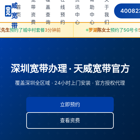
威
首
带
盖
线
讯
助
于
40082
页
资
查
预
中
中
我
宽
费
询
约
心
心
们
带
中村套餐
3分钟前
罗湖
陈女士
预约了5G号卡
5分钟前
深圳宽带办理 · 天威宽带官方
覆盖深圳全区域 · 24小时上门安装 · 官方授权代理
立即预约
查看资费