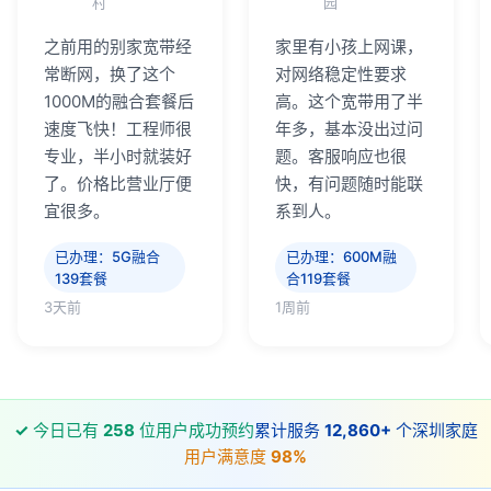
村
园
之前用的别家宽带经
家里有小孩上网课，
常断网，换了这个
对网络稳定性要求
1000M的融合套餐后
高。这个宽带用了半
速度飞快！工程师很
年多，基本没出过问
专业，半小时就装好
题。客服响应也很
了。价格比营业厅便
快，有问题随时能联
宜很多。
系到人。
已办理：5G融合
已办理：600M融
139套餐
合119套餐
3天前
1周前
✓
今日已有
258
位用户成功预约
累计服务
12,860+
个深圳家庭
用户满意度
98%