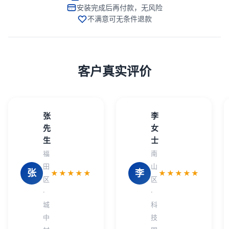
安装完成后再付款，无风险
不满意可无条件退款
客户真实评价
张
李
先
女
生
士
福
南
田
山
张
李
★★★★★
★★★★★
区
区
·
·
城
科
中
技