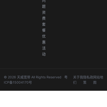
问
题
资
费
套
餐
优
惠
活
动
© 2026 天威宽带 All Rights Reserved
粤
关于我
隐私政
网站地
ICP备15004170号
们
策
图