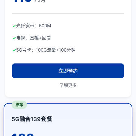
元/月
✓
光纤宽带：600M
✓
电视：直播+回看
✓
5G号卡：100G流量+100分钟
立即预约
了解更多
推荐
5G融合139套餐