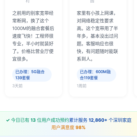
村
园
之前用的别家宽带经
家里有小孩上网课，
常断网，换了这个
对网络稳定性要求
1000M的融合套餐后
高。这个宽带用了半
速度飞快！工程师很
年多，基本没出过问
专业，半小时就装好
题。客服响应也很
了。价格比营业厅便
快，有问题随时能联
宜很多。
系到人。
已办理：5G融合
已办理：600M融
139套餐
合119套餐
3天前
1周前
✓
今日已有
13
位用户成功预约
累计服务
12,860+
个深圳家庭
用户满意度
98%