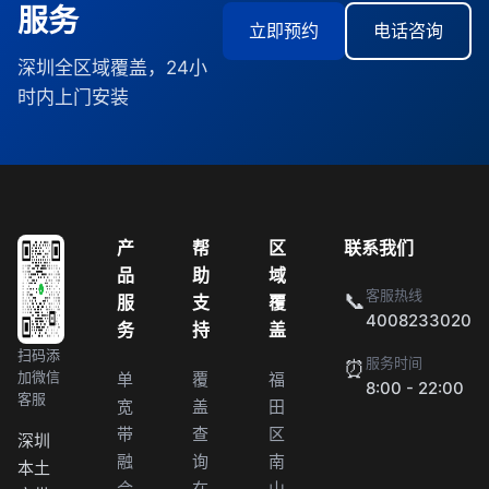
服务
立即预约
电话咨询
深圳全区域覆盖，24小
时内上门安装
产
帮
区
联系我们
品
助
域
客服热线
📞
服
支
覆
4008233020
务
持
盖
扫码添
服务时间
⏰
加微信
单
覆
福
8:00 - 22:00
客服
宽
盖
田
带
查
区
深圳
融
询
南
本土
合
在
山