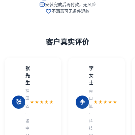
安装完成后再付款，无风险
不满意可无条件退款
客户真实评价
张
李
先
女
生
士
福
南
田
山
张
李
★★★★★
★★★★★
区
区
·
·
城
科
中
技