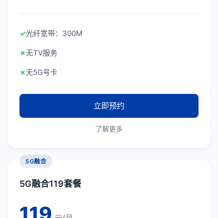
✓
光纤宽带：300M
✗
无TV服务
✗
无5G号卡
立即预约
了解更多
5G融合
5G融合119套餐
119