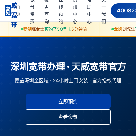
威
首
带
盖
线
讯
助
于
40082
页
资
查
预
中
中
我
宽
费
询
约
心
心
们
带
罗湖
陈女士
预约了5G号卡
5分钟前
龙岗
刘先生
预约了10
深圳宽带办理 · 天威宽带官方
覆盖深圳全区域 · 24小时上门安装 · 官方授权代理
立即预约
查看资费