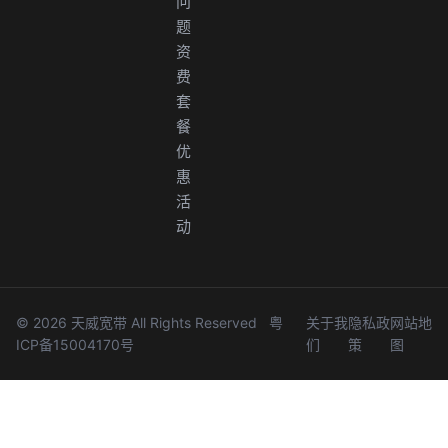
问
题
资
费
套
餐
优
惠
活
动
© 2026 天威宽带 All Rights Reserved
粤
关于我
隐私政
网站地
ICP备15004170号
们
策
图