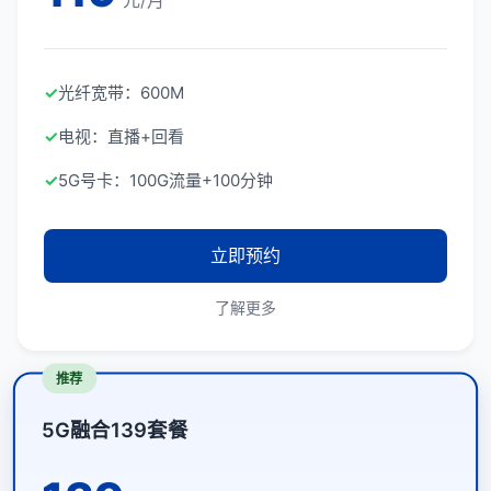
元/月
✓
光纤宽带：600M
✓
电视：直播+回看
✓
5G号卡：100G流量+100分钟
立即预约
了解更多
推荐
5G融合139套餐