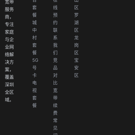
宽带
套
线
区
服务
餐
预
罗
商，
城
约
湖
专注
中
联
区
家庭
村
系
龙
与企
套
我
岗
业网
餐
们
区
络解
5G
竞
宝
决方
号
品
安
案，
卡
对
区
覆盖
电
比
深圳
视
宽
全区
套
带
域。
餐
续
费
常
见