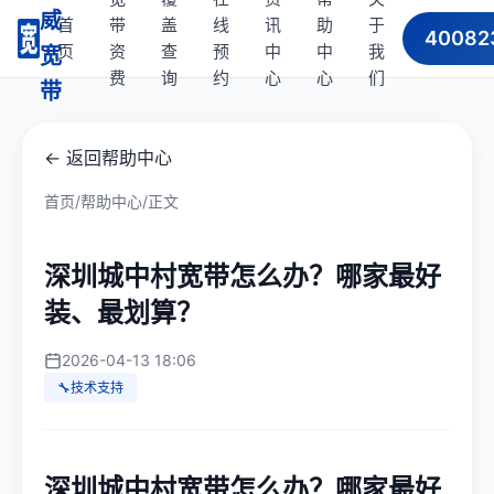
威
首
带
盖
线
讯
助
于
40082
页
资
查
预
中
中
我
宽
费
询
约
心
心
们
带
← 返回帮助中心
首页
/
帮助中心
/
正文
深圳城中村宽带怎么办？哪家最好
装、最划算？
2026-04-13 18:06
🔧技术支持
深圳城中村宽带怎么办？哪家最好