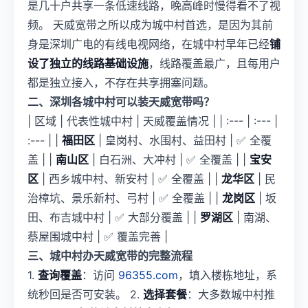
是几十户共享一条低速线路，晚高峰时慢得看不了视
频。 天威宽带之所以成为城中村首选，是因为其前
身是深圳广电的有线电视网络，在城中村早年已经
铺
设了独立的线路基础设施
，线路覆盖最广，且每用户
都是独立接入，不存在共享拥塞问题。
二、深圳各城中村可以装天威宽带吗？
| 区域 | 代表性城中村 | 天威覆盖情况 | | :--- | :--- |
:--- | |
福田区
| 皇岗村、水围村、益田村 | ✅ 全覆
盖 | |
南山区
| 白石洲、大冲村 | ✅ 全覆盖 | |
宝安
区
| 西乡城中村、新安村 | ✅ 全覆盖 | |
龙华区
| 民
治樟坑、景乐新村、弓村 | ✅ 全覆盖 | |
龙岗区
| 坂
田、布吉城中村 | ✅ 大部分覆盖 | |
罗湖区
| 南湖、
蔡屋围城中村 | ✅ 覆盖完善 |
三、城中村办天威宽带的完整流程
1.
查询覆盖
：访问
96355.com
，填入楼栋地址，系
统秒回是否可安装。 2.
选择套餐
：大多数城中村推