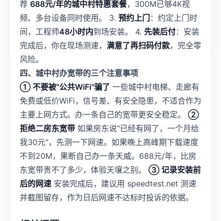
荐
688元/年的城中村特惠套餐
，300M已够4K视
频、多台设备同时使用。 3.
预约上门
：约定上门时
间，工程师
48小时内
到场安装。 4.
先装后付
：安装
完成后，你在现场测速，
满意了再扫码付款
，完全零
风险。
四、城中村办宽带的三个注意事项
① 不要被"公共WiFi"骗了
一些城中村电梯、走廊有
免费或低价WiFi，信号差、有安全隐患，不适合作为
主要上网方式。办一条自己的宽带更安全稳定。
②
拒绝二房东宽带
如果房东说"已经有网了，一个月给
我30元"，先测一下网速。如果晚上高峰期下载速度
不到20M，果断自己办一条天威。688元/年，比房
东宽带贵不了多少，体验天壤之别。
③ 记录安装前
后的网速
安装完成后，建议用 speedtest.net 测速
并截图留存，作为日后网速不达标时投诉的依据。