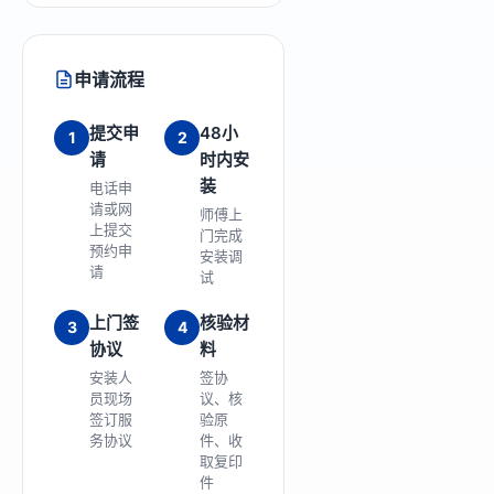
申请流程
提交申
48小
1
2
请
时内安
装
电话申
请或网
师傅上
上提交
门完成
预约申
安装调
请
试
上门签
核验材
3
4
协议
料
安装人
签协
员现场
议、核
签订服
验原
务协议
件、收
取复印
件