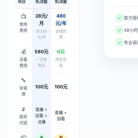
项目
机顶盒
机顶盒
28元/
480
📺
✓
官方授权
月
元/年
使用
✓
48小
费用
约336
含租机
元/年
费
✓
专业调试
💰
580元
0元
设备
一次性
押金可
费用
购买
退
🔧
100元
100元
安装
费
📡
直播 +
直播 +
回看 +
服务
回看
点播
内容
📦
永
租