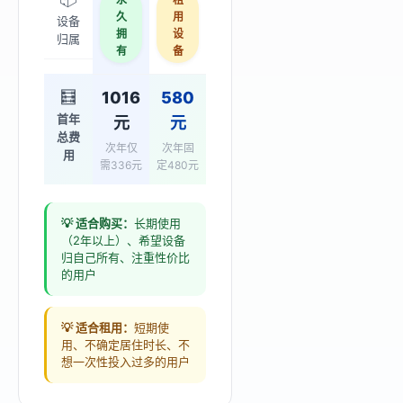
久
用
设备
拥
设
归属
有
备
🧮
1016
580
首年
元
元
总费
次年仅
次年固
用
需336元
定480元
💡 适合购买：
长期使用
（2年以上）、希望设备
归自己所有、注重性价比
的用户
💡 适合租用：
短期使
用、不确定居住时长、不
想一次性投入过多的用户