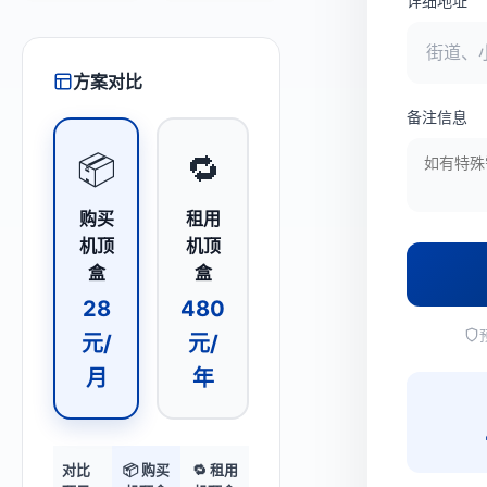
详细地址
方案对比
备注信息
📦
🔁
购买
租用
机顶
机顶
盒
盒
28
480
元/
元/
月
年
对比
📦 购买
🔁 租用