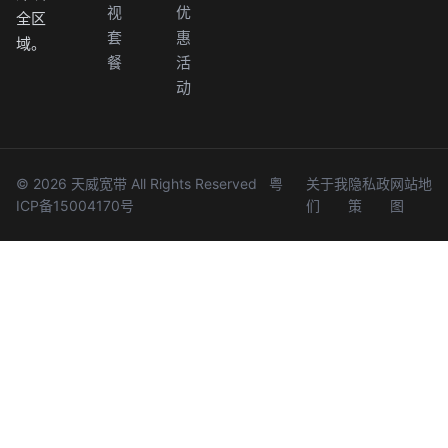
视
优
全区
套
惠
域。
餐
活
动
© 2026 天威宽带 All Rights Reserved
粤
关于我
隐私政
网站地
ICP备15004170号
们
策
图