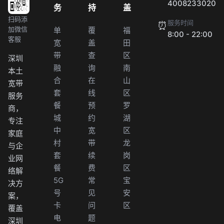
4008233020
务
持
盖
扫码添
服务时间
⏰
加微信
单
覆
福
8:00 - 22:00
客服
宽
盖
田
带
查
区
深圳
融
询
南
本土
合
在
山
宽带
套
线
区
服务
餐
预
罗
商，
城
约
湖
专注
中
宽
区
家庭
村
带
龙
与企
套
续
岗
业网
餐
费
区
络解
5G
常
宝
决方
号
见
安
案，
卡
问
区
覆盖
电
题
深圳