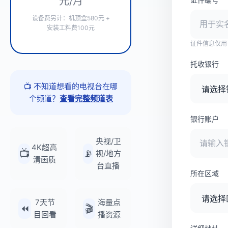
元/月
设备费另计：机顶盒580元 +
安装工料费100元
证件信息仅用
托收银行
📺 不知道想看的电视台在哪
个频道？
查看完整频道表
银行账户
央视/卫
4K超高
📺
📡
视/地方
清画质
台直播
所在区域
7天节
海量点
⏪
🎬
目回看
播资源