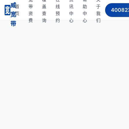
威
首
带
盖
线
讯
助
于
40082
页
资
查
预
中
中
我
宽
费
询
约
心
心
们
带