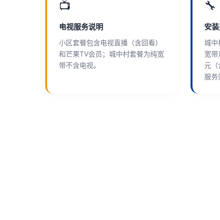
📺
🔧
电视服务说明
安装
小区套餐包含电视直播（含回看）
城中
和芒果TV会员；城中村套餐为纯宽
宽带
带不含电视。
元（
服务