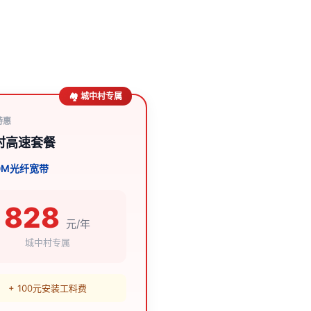
🏘️ 城中村专属
特惠
村高速套餐
0M光纤宽带
828
元/年
城中村专属
+ 100元安装工料费