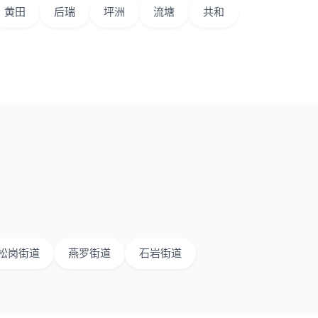
黄田
后瑞
坪洲
流塘
共和
松岗街道
燕罗街道
石岩街道