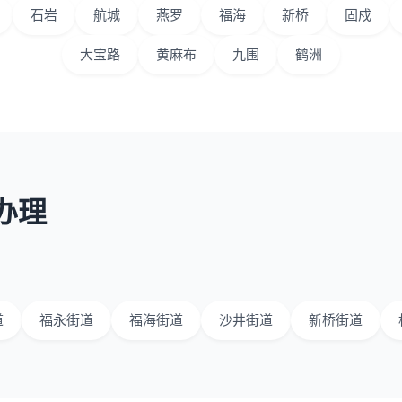
石岩
航城
燕罗
福海
新桥
固戍
大宝路
黄麻布
九围
鹤洲
办理
道
福永街道
福海街道
沙井街道
新桥街道