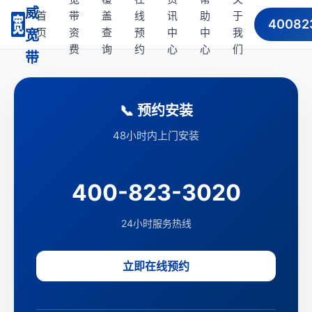
威
首
带
盖
线
讯
助
于
40082
页
资
查
预
中
中
我
宽
费
询
约
心
心
们
带
📞 预约安装
48小时内上门安装
400-823-3020
24小时服务热线
立即在线预约