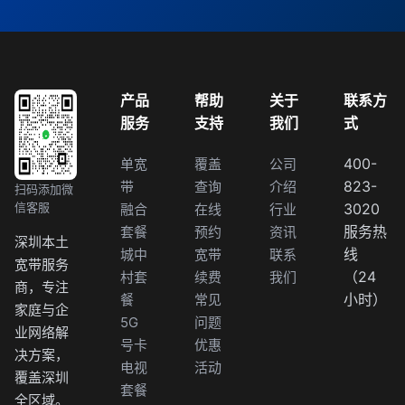
产品
帮助
关于
联系方
服务
支持
我们
式
400-
单宽
覆盖
公司
823-
带
查询
介绍
扫码添加微
信客服
3020
融合
在线
行业
服务热
套餐
预约
资讯
深圳本土
线
城中
宽带
联系
宽带服务
（24
村套
续费
我们
商，专注
小时）
餐
常见
家庭与企
5G
问题
业网络解
号卡
优惠
决方案，
电视
活动
覆盖深圳
套餐
全区域。