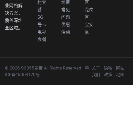
村套
续费
区
业网络解
餐
常见
龙岗
决方案，
5G
问题
区
覆盖深圳
号卡
优惠
宝安
全区域。
电视
活动
区
套餐
© 2026 96355宽带 All Rights Reserved
粤
关于
隐私
网站
ICP备15004170号
我们
政策
地图