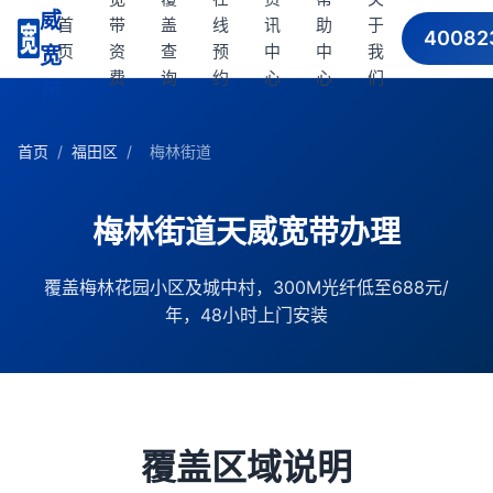
威
首
带
盖
线
讯
助
于
40082
页
资
查
预
中
中
我
宽
费
询
约
心
心
们
带
首页
/
福田区
/
梅林街道
梅林街道天威宽带办理
覆盖梅林花园小区及城中村，300M光纤低至688元/
年，48小时上门安装
覆盖区域说明