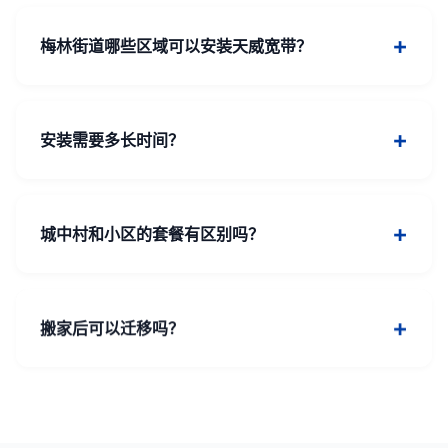
梅林街道哪些区域可以安装天威宽带？
天威宽带已覆盖梅林街道大部分花园小区和城中村，包
括梅林一村、翰岭院、碧华庭居等区域。具体可拨打
安装需要多长时间？
400-823-3020咨询。
一般预约后48小时内安排师傅上门安装，安装过程约1-
2小时，调试完成后即可使用。
城中村和小区的套餐有区别吗？
套餐内容相同，价格统一。但城中村部分区域可能有专
属优惠活动，具体以办理时为准。
搬家后可以迁移吗？
可以，天威宽带支持同城市内免费迁移一次，只需提前
3天预约即可。