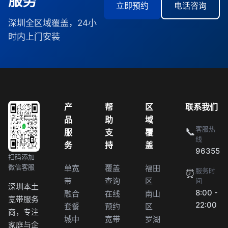
服务
立即预约
电话咨询
深圳全区域覆盖，24小
时内上门安装
产
帮
区
联系我们
品
助
域
客服热
📞
服
支
覆
线
务
持
盖
96355
扫码添加
微信客服
单宽
覆盖
福田
服务时
⏰
带
查询
区
间
深圳本土
8:00 -
融合
在线
南山
宽带服务
22:00
套餐
预约
区
商，专注
城中
宽带
罗湖
家庭与企