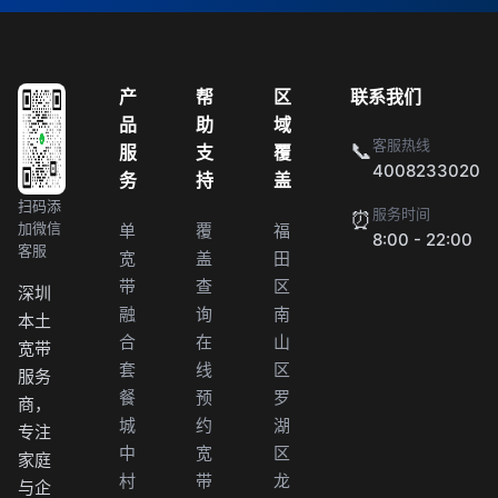
产
帮
区
联系我们
品
助
域
客服热线
📞
服
支
覆
4008233020
务
持
盖
扫码添
服务时间
⏰
加微信
单
覆
福
8:00 - 22:00
客服
宽
盖
田
带
查
区
深圳
融
询
南
本土
合
在
山
宽带
套
线
区
服务
餐
预
罗
商，
城
约
湖
专注
中
宽
区
家庭
村
带
龙
与企