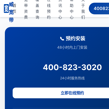
威
首
带
盖
线
讯
助
于
40082
页
资
查
预
中
中
我
宽
费
询
约
心
心
们
带
📞 预约安装
48小时内上门安装
400-823-3020
24小时服务热线
立即在线预约