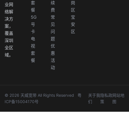
套
续
岗
业网
餐
费
区
络解
5G
常
宝
决方
号
见
安
案，
卡
问
区
覆盖
电
题
深圳
视
优
全区
套
惠
域。
餐
活
动
© 2026 天威宽带 All Rights Reserved
粤
关于我
隐私政
网站地
ICP备15004170号
们
策
图