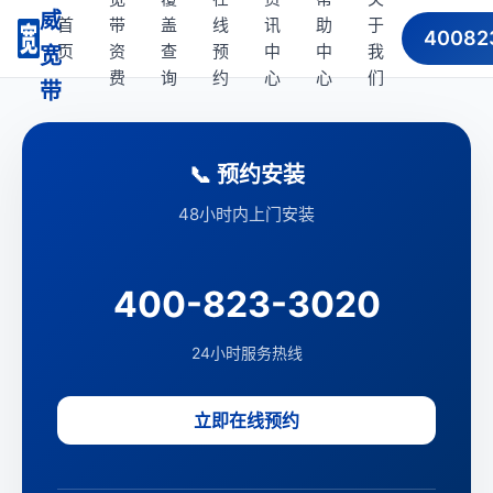
威
首
带
盖
线
讯
助
于
40082
页
资
查
预
中
中
我
宽
费
询
约
心
心
们
带
📞 预约安装
48小时内上门安装
400-823-3020
24小时服务热线
立即在线预约