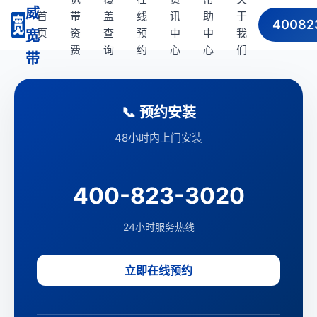
威
首
带
盖
线
讯
助
于
40082
页
资
查
预
中
中
我
宽
费
询
约
心
心
们
带
📞 预约安装
48小时内上门安装
400-823-3020
24小时服务热线
立即在线预约